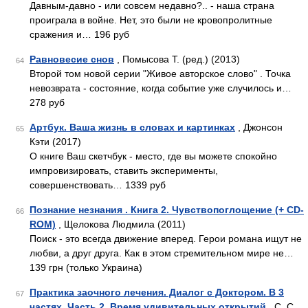
Давным-давно - или совсем недавно?.. - наша страна
проиграла в войне. Нет, это были не кровопролитные
сражения и… 196 руб
Равновесие снов
, Помысова Т. (ред.) (2013)
64
Второй том новой серии "Живое авторское слово" . Точка
невозврата - состояние, когда событие уже случилось и…
278 руб
Артбук. Ваша жизнь в словах и картинках
, Джонсон
65
Кэти (2017)
О книге Ваш скетчбук - место, где вы можете спокойно
импровизировать, ставить эксперименты,
совершенствовать… 1339 руб
Познание незнания . Книга 2. Чувствопоглощение (+ CD-
66
ROM)
, Щелокова Людмила (2011)
Поиск - это всегда движение вперед. Герои романа ищут не
любви, а друг друга. Как в этом стремительном мире не…
139 грн (только Украина)
Практика заочного лечения. Диалог с Доктором. В 3
67
частях. Часть 2. Время удивительных открытий
, С. С.