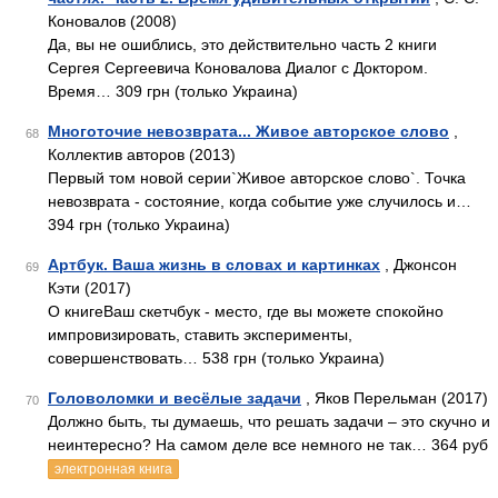
Коновалов (2008)
Да, вы не ошиблись, это действительно часть 2 книги
Сергея Сергеевича Коновалова Диалог с Доктором.
Время… 309 грн (только Украина)
Многоточие невозврата... Живое авторское слово
,
68
Коллектив авторов (2013)
Первый том новой серии`Живое авторское слово`. Точка
невозврата - состояние, когда событие уже случилось и…
394 грн (только Украина)
Артбук. Ваша жизнь в словах и картинках
, Джонсон
69
Кэти (2017)
О книгеВаш скетчбук - место, где вы можете спокойно
импровизировать, ставить эксперименты,
совершенствовать… 538 грн (только Украина)
Головоломки и весёлые задачи
, Яков Перельман (2017)
70
Должно быть, ты думаешь, что решать задачи – это скучно и
неинтересно? На самом деле все немного не так… 364 руб
электронная книга